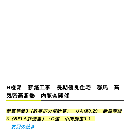
H様邸 新築工事 長期優良住宅 群馬 高
気密高断熱 内覧会開催
耐震等級3（許容応力度計算）・UA値0.29 断熱等級
6（BELS評価書）
・C値 中間測定0.3
前
回の続き