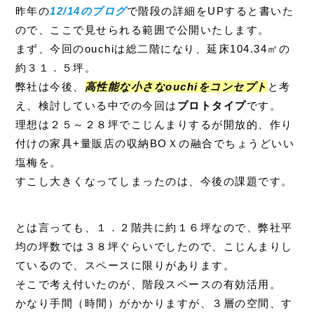
昨年の
12/14のブログ
で階段の詳細をUPすると書いた
ので、ここで見せられる範囲で公開いたします。
まず、今回のouchiは総二階になり、延床104.34㎡の
約３１．５坪。
弊社は今後、
高性能な小さなouchiをコンセプト
と考
え、検討している中での今回は
プロトタイプ
です。
理想は２５～２８坪でこじんまりするが開放的、作り
付けの家具+量販店の収納BOＸの融合でちょうどいい
塩梅を。
すこし大きくなってしまったのは、今後の課題です。
とは言っても、１．２階共に約１６坪なので、弊社平
均の坪数では３８坪ぐらいでしたので、こじんまりし
ているので、スペースに限りがあります。
そこで考え付いたのが、階段スペースの有効活用。
かなり手間（時間）がかかりますが、３層の空間、す