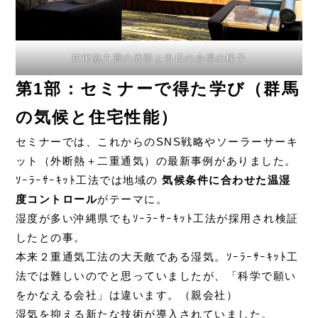
技術協力賞の表彰と当日の会場の様子
第1部：セミナーで得た学び（群馬
の気候と住宅性能）
セミナーでは、これからのSNS戦略やソーラーサーキ
ット（外断熱＋二重通気）の最新事例がありました。
ｿｰﾗｰｻｰｷｯﾄ工法では地域の
気候条件に合わせた温湿
度コントロール
がテーマに。
湿度が多い沖縄県でもｿｰﾗｰｻｰｷｯﾄ工法が採用され検証
したとの事。
本来２重通気工法の大天敵である湿気。ｿｰﾗｰｻｰｷｯﾄ工
法では難しいのでと思っていましたが、「科学で願い
をかなえる会社」は違います。（親会社）
湿気を抑える新たな技術が導入されていました。