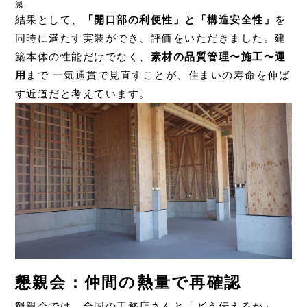
減
結果として、
「開口部の利便性」と「構造安全性」
を
同時に満たす実装ができ、評価をいただきました。建
築本体の性能だけでなく、
素材の品質管理〜施工〜運
用
まで 一気通貫で見直すことが、住まいの寿命を伸ば
す近道だと考えています。
懇親会：仲間の熱量で再確認
懇親会では、全国の工務店さんと「どう伝えるか」