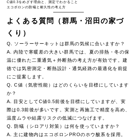
C値0.3をめざす理由と、測定でわかること
エコボロンの防蟻と耐久性の考え方
よくある質問（群馬・沼田の家づ
くり）
Q. ソーラーサーキットは群馬の気候に合いますか？
A. 内陸で寒暖差の大きい群馬では、夏の排熱・冬の保
温に優れた二重通気＋外断熱の考え方が有効です。建
徳では気密測定・断熱設計・通気経路の最適化を前提
にご提案します。
Q. C値（気密性能）はどのくらいを目標にしています
か？
A. 目安としてC値0.5前後を目標にしていますが、実
際は0.3前後が多いです。実測と再施工で精度を高め、
温度ムラや結露リスクの低減につなげます。
Q. 防蟻（シロアリ対策）は何を使っていますか？
A. 主に建物内はエコボロンPROのホウ酸系を採用。