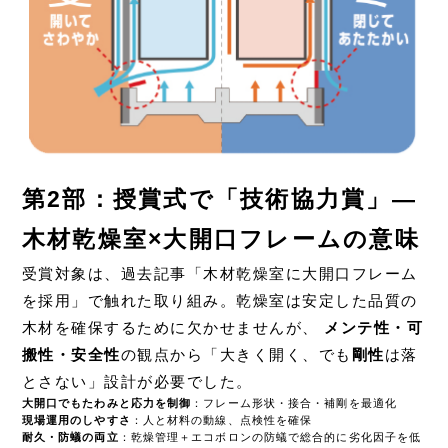
第2部：授賞式で「技術協力賞」—
木材乾燥室×大開口フレームの意味
受賞対象は、
過去記事「木材乾燥室に大開口フレーム
を採用」
で触れた取り組み。乾燥室は安定した品質の
木材を確保するために欠かせませんが、
メンテ性・可
搬性・安全性
の観点から「大きく開く、でも
剛性
は落
とさない」設計が必要でした。
大開口でもたわみと応力を制御
：フレーム形状・接合・補剛を最適化
現場運用のしやすさ
：人と材料の動線、点検性を確保
耐久・防蟻の両立
：乾燥管理＋
エコボロンの防蟻
で総合的に劣化因子を低