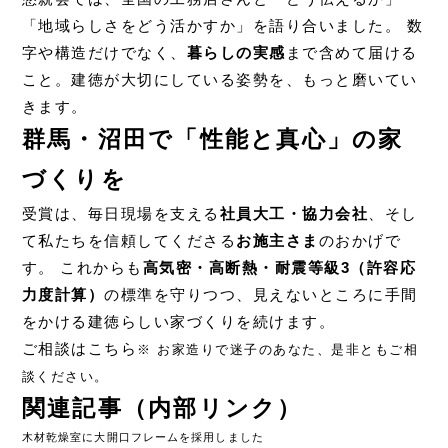
「地域らしさをどう活かすか」を語り合いました。 数
字や構造だけでなく、
暮らしの実感
まで含めて届ける
こと。建徳が大切にしている姿勢を、もっと磨いてい
きます。
群馬・沼田で「性能と真心」の家
づくりを
受賞は、毎日現場を支える
社員大工・協力会社
、そし
て私たちを信頼してくださる
お施主さま
のおかげで
す。 これからも
高気密・高断熱・耐震等級3（許容応
力度計算）
の標準を守りつつ、見えないところに手間
をかける建徳らしい家づくりを続けます。
ご相談はこちら
※ お家造りで迷子のあなた、是非ともご相
談ください。
関連記事（内部リンク）
木材乾燥室に大開口フレームを採用しました