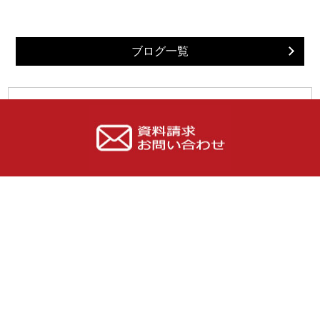
日記
一覧へ
ブログ一覧
最近の投稿
伊勢崎市のキッチン床下断熱と和室フローリングリフォー
ム
洗濯機 分解掃除（閲覧注意です）
群馬でも震度5弱。改めて耐震の重要さ。
「群馬 工務店」伊勢崎市 リフォーム リノベーション
工事
ホルムズ海峡のニュースで気になる電気代。沼田市の注文