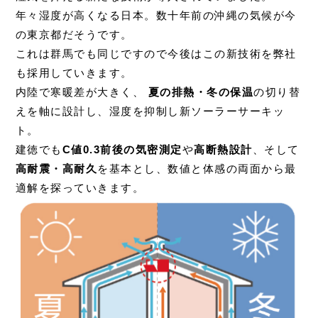
年々湿度が高くなる日本。数十年前の沖縄の気候が今
の東京都だそうです。
これは群馬でも同じですので今後はこの新技術を弊社
も採用していきます。
内陸で寒暖差が大きく、
夏の排熱・冬の保温
の切り替
えを軸に設計し、湿度を抑制し新ソーラーサーキッ
ト。
建徳でも
C値0.3前後の気密測定
や
高断熱設計
、そして
高耐震・高耐久
を基本とし、数値と体感の両面から最
適解を探っていきます。